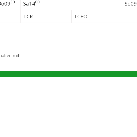
30
00
Do09
Sa14
So09
TCR
TCEO
alfen mit!