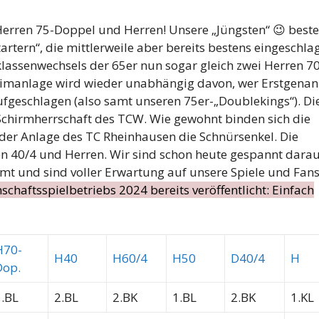
erren 75-Doppel und Herren! Unsere „Jüngsten“ 😉 best
tern“, die mittlerweile aber bereits bestens eingeschla
sklassenwechsels der 65er nun sogar gleich zwei Herren 7
eimanlage wird wieder unabhängig davon, wer Erstgenan
ufgeschlagen (also samt unseren 75er-„Doublekings“). Di
 Schirmherrschaft des TCW. Wie gewohnt binden sich die
 der Anlage des TC Rheinhausen die Schnürsenkel. Die
en 40/4 und Herren. Wir sind schon heute gespannt darau
mt und sind voller Erwartung auf unsere Spiele und Fans
haftsspielbetriebs 2024 bereits veröffentlicht: Einfach
H70-
H40
H60/4
H50
D40/4
H
Dop.
1.BL
2.BL
2.BK
1.BL
2.BK
1.KL