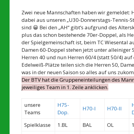
Zwei neue Mannschaften haben wir gemeldet: H
dabei aus unseren „U30-Donnerstags-Tennis-Star
sind 😀 Bei den „AH“ gibt’s aufgrund des Alter
plus das schon bestehende 70er-Doppel, als H
der Spielgemeinschaft ist, beim TC Wiesental a
Damen 60-Doppel stehen jetzt unter alleiniger
Herren 40 und nun Herren 60/4 (statt 50/4) auf
Edelweiß-Plätze teilen sich die Herren 50, Dam
was in der neuen Saison so alles auf uns zukom
Der BTV hat die Gruppeneinteilungen des Mannsc
jeweiliges Team in 1. Zeile anklicken.
unsere
H75-
H70-I
H70-II
Teams
Dop.
Spielklasse
1.BL
BAL
OL