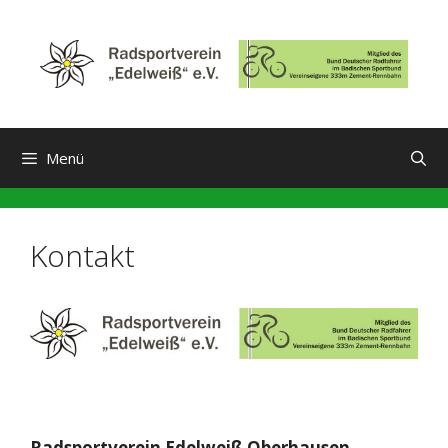
Zum
Inhalt
springen
Menü
Kontakt
Radsportverein Edelweiß Oberhausen