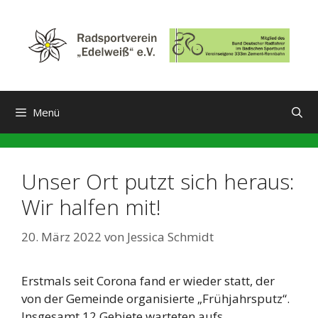
Zum
Inhalt
springen
Menü
Unser Ort putzt sich heraus:
Wir halfen mit!
20. März 2022
von
Jessica Schmidt
Erstmals seit Corona fand er wieder statt, der
von der Gemeinde organisierte „Frühjahrsputz“.
Insgesamt 12 Gebiete warteten aufs