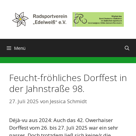
Zum
Inhalt
springen
Menü
Feucht-fröhliches Dorffest in
der Jahnstraße 98.
27. Juli 2025
von
Jessica Schmidt
Déjà-vu aus 2024: Auch das 42. Owerhaiser
Dorffest vom 26. bis 27. Juli 2025 war ein sehr
nasses. Doch trotzdem ließ sich keine/r die